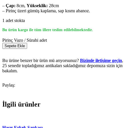
–
Çap:
8cm,
Yükseklik:
28cm
– Pirinç üzeri gümüş kaplama, sap kısmı abanoz.
1 adet stokta
Bu ürün kargo ile tüm illere teslim edilebilmektedir.
Pirinç Vazo / Sürahi adet
Sepete Ekle
Bu ürüne benzer bir ürün mü arıyorsunuz?
Bizimle iletişime geçin
,
25 senedir topladığımız antikaları sakladığımız depomuza sizin için
bakalım.
Paylaş:
İlgili ürünler
Hasır Erkek Şapkası