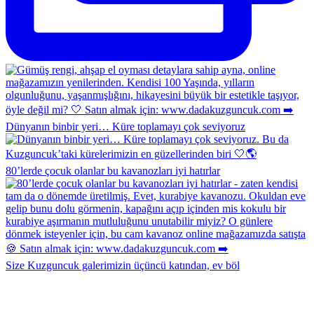
Dünyanın binbir yeri… Küre toplamayı çok seviyoruz
80’lerde çocuk olanlar bu kavanozları iyi hatırlar
Size Kuzguncuk galerimizin üçüncü katından, ev böl