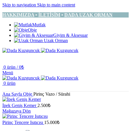
Skip to navigation
Skip to main content
HAKKIMIZDA
•
İLETİŞİM
•
DADA UZAK ORMAN
Mutfak
Obje
Giyim & Aksesuar
Uzak Orman
0
ürün
/
0
₺
Menü
0
ürün
Ana Sayfa
Obje
Pirinç Vazo / Sürahi
İpek Geniş Kemer
2.500
₺
Mağazaya Dön
Pirinç Tencere Isıtıcısı
15.000
₺