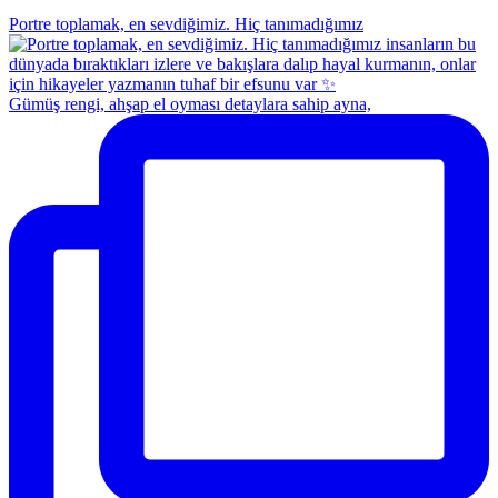
Portre toplamak, en sevdiğimiz. Hiç tanımadığımız
Gümüş rengi, ahşap el oyması detaylara sahip ayna,