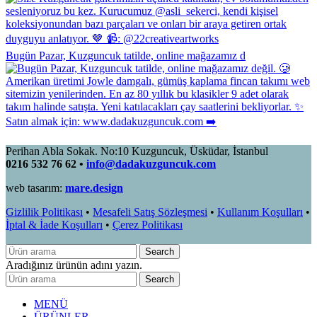
Bugün Pazar, Kuzguncuk tatilde, online mağazamız d
Perihan Abla Sokak. No:10 Kuzguncuk, Üsküdar, İstanbul
0216 532 76 62 •
info@dadakuzguncuk.com
web tasarım:
mare.design
Gizlilik Politikası
•
Mesafeli Satış Sözleşmesi
•
Kullanım Koşulları
•
İptal & İade Koşulları
•
Çerez Politikası
Search
Aradığınız ürünün adını yazın.
Search
MENÜ
ÜRÜNLER