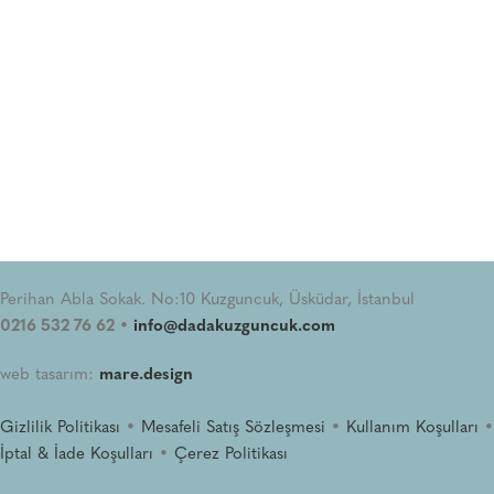
Perihan Abla Sokak. No:10 Kuzguncuk, Üsküdar, İstanbul
0216 532 76 62 •
info@dadakuzguncuk.com
web tasarım:
mare.design
Gizlilik Politikası
•
Mesafeli Satış Sözleşmesi
•
Kullanım Koşulları
•
İptal & İade Koşulları
•
Çerez Politikası