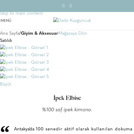
Skip to navigation
Skip to main content
MENÜ
Ana Sayfa
Giyim & Aksesuar
Mağazaya Dön
Satıldı
Büyüt
İpek Elbise
%100 saf ipek kimono.
“
Antakya’da
100 senedir aktif olarak kullanılan dokuma