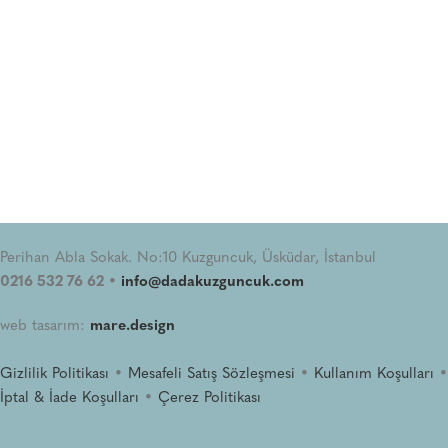
Perihan Abla Sokak. No:10 Kuzguncuk, Üsküdar, İstanbul
0216 532 76 62 •
info@dadakuzguncuk.com
web tasarım:
mare.design
Gizlilik Politikası
•
Mesafeli Satış Sözleşmesi
•
Kullanım Koşulları
•
İptal & İade Koşulları
•
Çerez Politikası