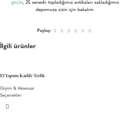
geçin
, 25 senedir topladığımız antikaları sakladığımız
depomuza sizin için bakalım.
Paylaş:
İlgili ürünler
El Yapımı Kadife Terlik
Giyim & Aksesuar
Seçenekler