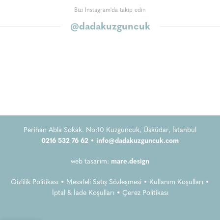
Bizi Instagram'da takip edin
@dadakuzguncuk
Perihan Abla Sokak. No:10 Kuzguncuk, Üsküdar, İstanbul
0216 532 76 62 •
info@dadakuzguncuk.com
web tasarım:
mare.design
Gizlilik Politikası
•
Mesafeli Satış Sözleşmesi
•
Kullanım Koşulları
•
İptal & İade Koşulları
•
Çerez Politikası