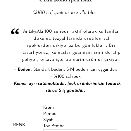
%100 saf ipek uzun kollu bluz.
“
Antakya’da
100 senedir aktif olarak kullanılan
dokuma tezgahlarında üretilen saf
ipeklerden dikiyoruz bu gömlekleri. Biz
tasarlıyoruz, kumaşlar geçmişin izini de alıp
geliyor, ortaya işte bu narin ürünler çıkıyor.
–
Beden:
Standart beden. S-M beden için uygundur.
– %100 saf ipek.
–
Kemer ayrı satılmaktadır. İpek ürünlerimizin tedarik
süresi 5 iş günüdür.
Krem
Pembe
Siyah
RENK
Toz Pembe