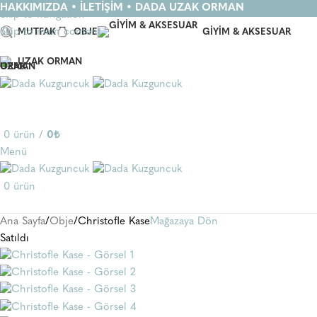
HAKKIMIZDA
•
İLETİŞİM
•
DADA UZAK ORMAN
Skip to navigation
Skip to main content
MUTFAK
OBJE
GIYIM & AKSESUAR
UZAK ORMAN
0
ürün
/
0
₺
Menü
0
ürün
Ana Sayfa
Obje
Christofle Kase
Mağazaya Dön
Satıldı