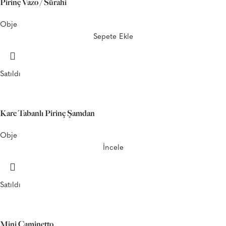
Pirinç Vazo / Sürahi
Obje
Sepete Ekle
Satıldı
Kare Tabanlı Pirinç Şamdan
Obje
İncele
Satıldı
Mini Caminetto