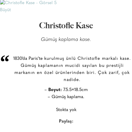
Büyüt
Christofle Kase
Gümüş kaplama kase.
“
1830’da Paris’te
kurulmuş ünlü Christofle markalı kase.
Gümüş kaplamanın mucidi sayılan bu prestijli
markanın en özel ürünlerinden biri. Çok zarif, çok
nadide.
–
Boyut:
7.5.5×18.5cm
– Gümüş kaplama.
Stokta yok
Paylaş: