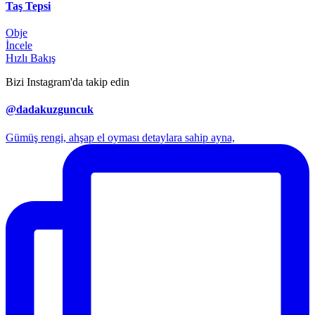
Taş Tepsi
Obje
İncele
Hızlı Bakış
Bizi Instagram'da takip edin
@dadakuzguncuk
Gümüş rengi, ahşap el oyması detaylara sahip ayna,