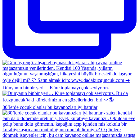
Dünyanın binbir yeri… Küre toplamayı çok seviyoruz
80’lerde çocuk olanlar bu kavanozları iyi hatırlar