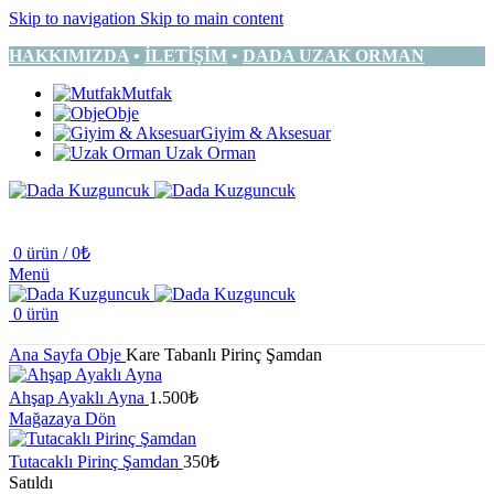
Skip to navigation
Skip to main content
HAKKIMIZDA
•
İLETİŞİM
•
DADA UZAK ORMAN
Mutfak
Obje
Giyim & Aksesuar
Uzak Orman
0
ürün
/
0
₺
Menü
0
ürün
Ana Sayfa
Obje
Kare Tabanlı Pirinç Şamdan
Ahşap Ayaklı Ayna
1.500
₺
Mağazaya Dön
Tutacaklı Pirinç Şamdan
350
₺
Satıldı