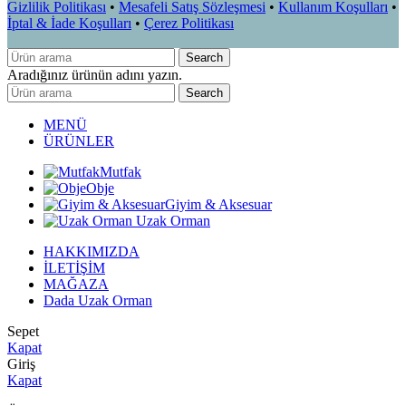
Gizlilik Politikası
•
Mesafeli Satış Sözleşmesi
•
Kullanım Koşulları
•
İptal & İade Koşulları
•
Çerez Politikası
Search
Aradığınız ürünün adını yazın.
Search
MENÜ
ÜRÜNLER
Mutfak
Obje
Giyim & Aksesuar
Uzak Orman
HAKKIMIZDA
İLETİŞİM
MAĞAZA
Dada Uzak Orman
Sepet
Kapat
Giriş
Kapat