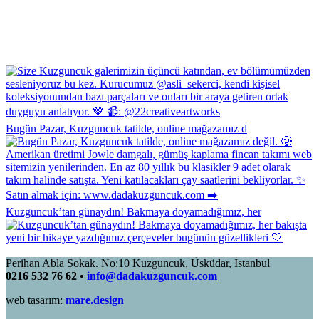
Bugün Pazar, Kuzguncuk tatilde, online mağazamız d
Kuzguncuk’tan günaydın! Bakmaya doyamadığımız, her
Perihan Abla Sokak. No:10 Kuzguncuk, Üsküdar, İstanbul
0216 532 76 62 •
info@dadakuzguncuk.com
web tasarım:
mare.design