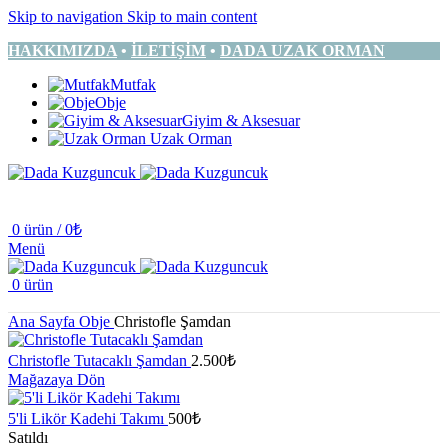
Skip to navigation
Skip to main content
HAKKIMIZDA
•
İLETİŞİM
•
DADA UZAK ORMAN
Mutfak
Obje
Giyim & Aksesuar
Uzak Orman
0
ürün
/
0
₺
Menü
0
ürün
Ana Sayfa
Obje
Christofle Şamdan
Christofle Tutacaklı Şamdan
2.500
₺
Mağazaya Dön
5'li Likör Kadehi Takımı
500
₺
Satıldı