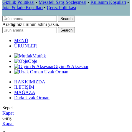
Gizlilik Politikası
•
Mesafeli Satış Sözleşmesi
•
Kullanım Koşulları
•
İptal & İade Koşulları
•
Çerez Politikası
Search
Aradığınız ürünün adını yazın.
Search
MENÜ
ÜRÜNLER
Mutfak
Obje
Giyim & Aksesuar
Uzak Orman
HAKKIMIZDA
İLETİŞİM
MAĞAZA
Dada Uzak Orman
Sepet
Kapat
Giriş
Kapat