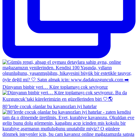
Dünyanın binbir yeri… Küre toplamayı çok seviyoruz
80’lerde çocuk olanlar bu kavanozları iyi hatırlar