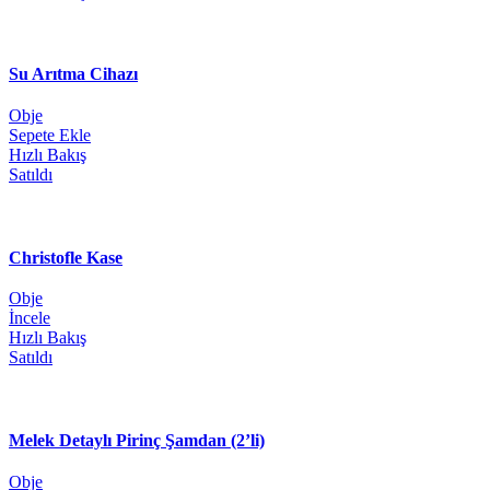
Su Arıtma Cihazı
Obje
Sepete Ekle
Hızlı Bakış
Satıldı
Christofle Kase
Obje
İncele
Hızlı Bakış
Satıldı
Melek Detaylı Pirinç Şamdan (2’li)
Obje