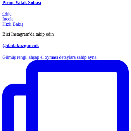
Pirinç Yatak Sobası
Obje
İncele
Hızlı Bakış
Bizi Instagram'da takip edin
@dadakuzguncuk
Gümüş rengi, ahşap el oyması detaylara sahip ayna,