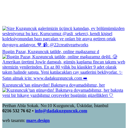
Bugün Pazar, Kuzguncuk tatilde, online mağazamız d
Kuzguncuk’tan günaydın! Bakmaya doyamadığımız, her
Perihan Abla Sokak. No:10 Kuzguncuk, Üsküdar, İstanbul
0216 532 76 62 •
info@dadakuzguncuk.com
web tasarım:
mare.design