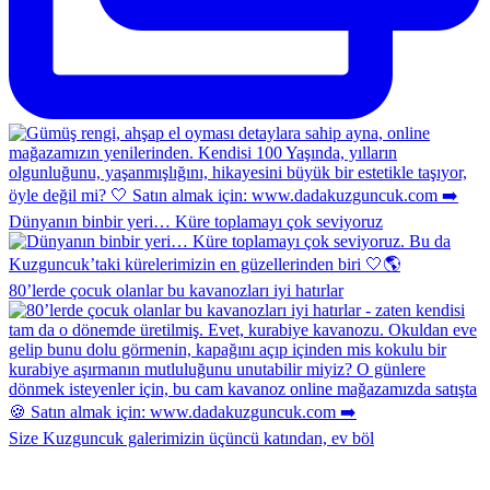
Dünyanın binbir yeri… Küre toplamayı çok seviyoruz
80’lerde çocuk olanlar bu kavanozları iyi hatırlar
Size Kuzguncuk galerimizin üçüncü katından, ev böl