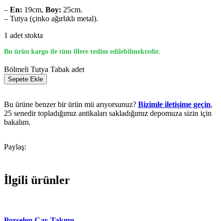
–
En:
19cm,
Boy:
25cm.
– Tutya (çinko ağırlıklı metal).
1 adet stokta
Bu ürün kargo ile tüm illere teslim edilebilmektedir.
Bölmeli Tutya Tabak adet
Sepete Ekle
Bu ürüne benzer bir ürün mü arıyorsunuz?
Bizimle iletişime geçin
,
25 senedir topladığımız antikaları sakladığımız depomuza sizin için
bakalım.
Paylaş:
İlgili ürünler
Porselen Çay Takımı