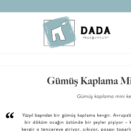
Gümüş Kaplama Min
Gümüş kaplama mini kev
“
Yüzyıl başından
bir gümüş kaplama kevgir. Avrupa’d
bir döküm ocağın üstünde bir şeyler pişiyor – k
kevgir o tencereye giriyor, çıkıyor, posayı topar