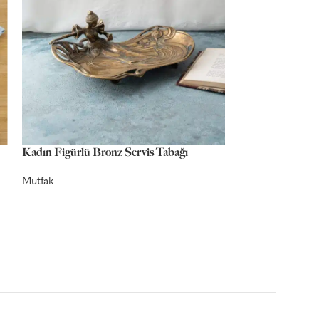
Kadın Figürlü Bronz Servis Tabağı
Kosta Boda Likö
Mutfak
Mutfak