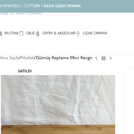
Skip to navigation
AKKIMIZDA
•
İLETİŞİM
•
DADA UZAK ORMAN
Skip to main content
MUTFAK
OBJE
GIYIM & AKSESUAR
UZAK ORMAN
Ana Sayfa
Mutfak
Gümüş Kaplama Mini Kevgir
SATILDI