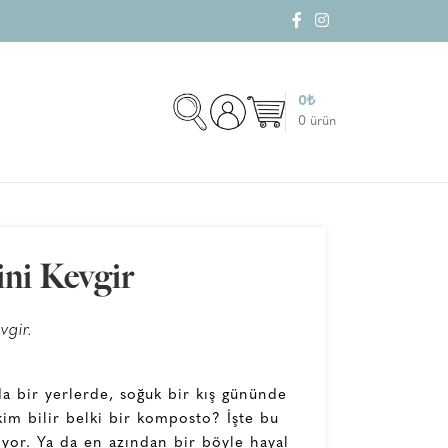
0
₺
0
ürün
i Kevgir
gir.
a bir yerlerde, soğuk bir kış gününde
im bilir belki bir komposto? İşte bu
lıyor. Ya da en azından bir böyle hayal