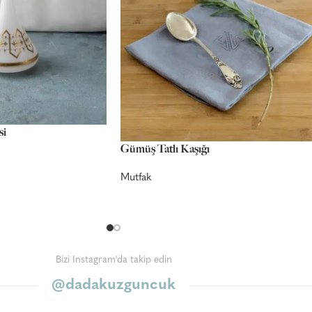
si
Gümüş Tatlı Kaşığı
Mutfak
Bizi Instagram'da takip edin
@dadakuzguncuk