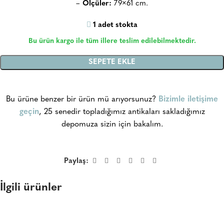
–
Ölçüler:
79×61 cm.
1 adet stokta
Bu ürün kargo ile tüm illere teslim edilebilmektedir.
SEPETE EKLE
Bu ürüne benzer bir ürün mü arıyorsunuz?
Bizimle iletişime
geçin
, 25 senedir topladığımız antikaları sakladığımız
depomuza sizin için bakalım.
Paylaş:
İlgili ürünler