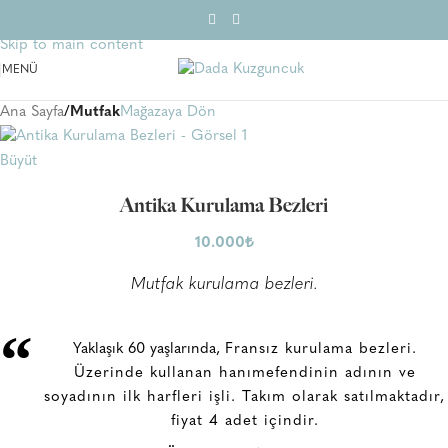
Skip to navigation
Skip to main content
MENÜ
Ana Sayfa
Mutfak
Mağazaya Dön
Büyüt
Antika Kurulama Bezleri
10.000
₺
Mutfak kurulama bezleri.
“
Yaklaşık 60 yaşlarında,
Fransız kurulama bezleri.
Üzerinde kullanan hanımefendinin adının ve
soyadının ilk harfleri işli. Takım olarak satılmaktadır,
fiyat 4 adet içindir.