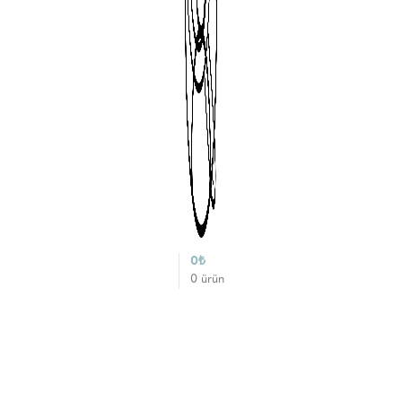
0
₺
0
ürün