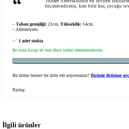
“
1920ler
Amerikasının en sevilen tatlıları
biçimlendirmiş, kim bilir kaç çocuğu se
–
Taban genişliği:
21cm,
Yükseklik:
14cm.
– Alüminyum.
1 adet stokta
Bu ürün kargo ile tüm illere teslim edilebilmektedir.
Bu ürüne benzer bir ürün mü arıyorsunuz?
Bizimle iletişime ge
Paylaş:
İlgili ürünler