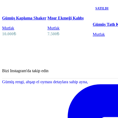
SATILDI
Gümüş Kaplama Shaker
Mısır Ekmeği Kalıbı
Gümüş Tatlı K
Mutfak
Mutfak
10.000
₺
7.500
₺
Mutfak
Bizi Instagram'da takip edin
Gümüş rengi, ahşap el oyması detaylara sahip ayna,