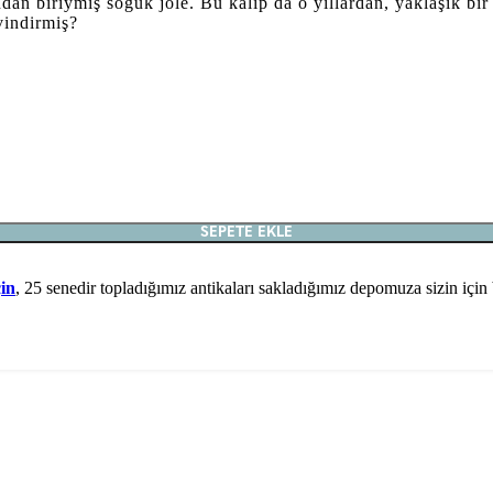
ndan biriymiş soğuk jöle. Bu kalıp da o yıllardan, yaklaşık bir
vindirmiş?
SEPETE EKLE
çin
, 25 senedir topladığımız antikaları sakladığımız depomuza sizin için