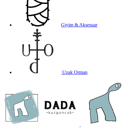
Giyim & Aksesuar
Uzak Orman