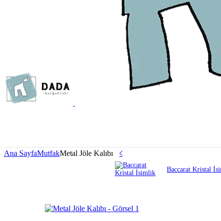
Ana Sayfa
Mutfak
Metal Jöle Kalıbı
Baccarat Kristal İs