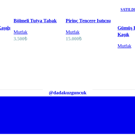
SATILD
Bölmeli Tutya Tabak
Pirinç Tencere Isıtıcısı
aşığı
Gümüş 
Mutfak
Mutfak
Kaşık
3.500
₺
15.000
₺
Mutfak
@dadakuzguncuk