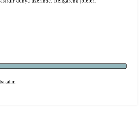
 asırdır dünya üzerinde. Rengarenk jöleleri
 bakalım.