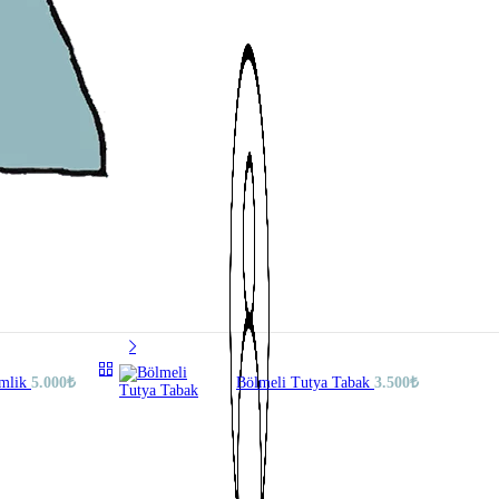
imlik
5.000
₺
Bölmeli Tutya Tabak
3.500
₺