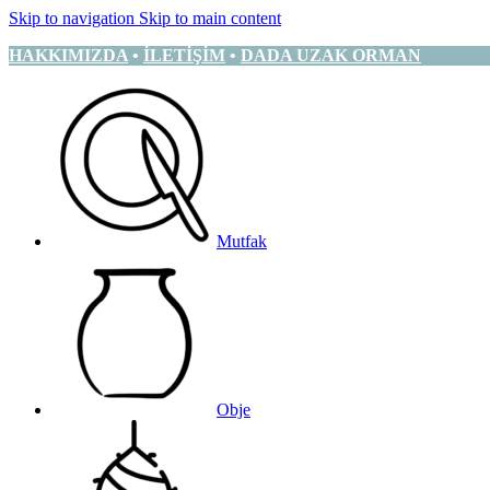
Skip to navigation
Skip to main content
HAKKIMIZDA
•
İLETİŞİM
•
DADA UZAK ORMAN
Mutfak
Obje