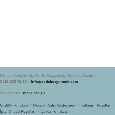
Perihan Abla Sokak. No:10 Kuzguncuk, Üsküdar, İstanbul
0216 532 76 62 •
info@dadakuzguncuk.com
web tasarım:
mare.design
Gizlilik Politikası
•
Mesafeli Satış Sözleşmesi
•
Kullanım Koşulları
•
İptal & İade Koşulları
•
Çerez Politikası