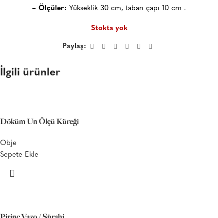
–
Ölçüler:
Yükseklik 30 cm, taban çapı 10 cm .
Stokta yok
Paylaş:
İlgili ürünler
Döküm Un Ölçü Küreği
Obje
Sepete Ekle
Pirinç Vazo / Sürahi