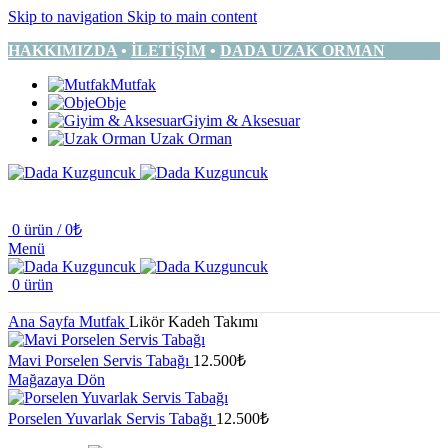
Skip to navigation
Skip to main content
HAKKIMIZDA
•
İLETİŞİM
•
DADA UZAK ORMAN
Mutfak
Obje
Giyim & Aksesuar
Uzak Orman
0
ürün
/
0
₺
Menü
0
ürün
Ana Sayfa
Mutfak
Likör Kadeh Takımı
Mavi Porselen Servis Tabağı
12.500
₺
Mağazaya Dön
Porselen Yuvarlak Servis Tabağı
12.500
₺