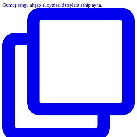
Gümüş rengi, ahşap el oyması detaylara sahip ayna,