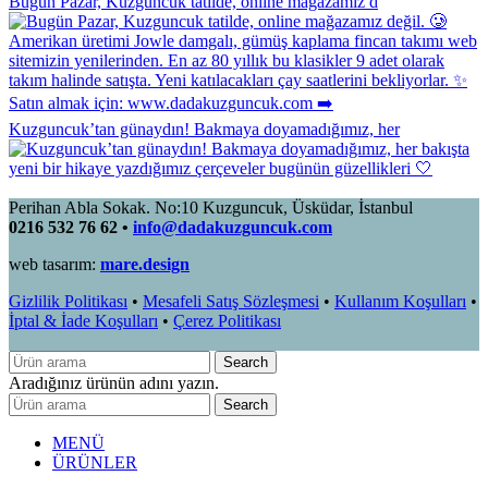
Bugün Pazar, Kuzguncuk tatilde, online mağazamız d
Kuzguncuk’tan günaydın! Bakmaya doyamadığımız, her
Perihan Abla Sokak. No:10 Kuzguncuk, Üsküdar, İstanbul
0216 532 76 62 •
info@dadakuzguncuk.com
web tasarım:
mare.design
Gizlilik Politikası
•
Mesafeli Satış Sözleşmesi
•
Kullanım Koşulları
•
İptal & İade Koşulları
•
Çerez Politikası
Search
Aradığınız ürünün adını yazın.
Search
MENÜ
ÜRÜNLER