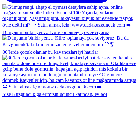
Dünyanın binbir yeri… Küre toplamayı çok seviyoruz
80’lerde çocuk olanlar bu kavanozları iyi hatırlar
Size Kuzguncuk galerimizin üçüncü katından, ev böl