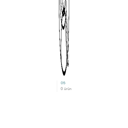
0
₺
0
ürün