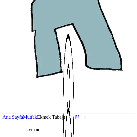
Ana Sayfa
Mutfak
Ekmek Tabağı
SATILDI