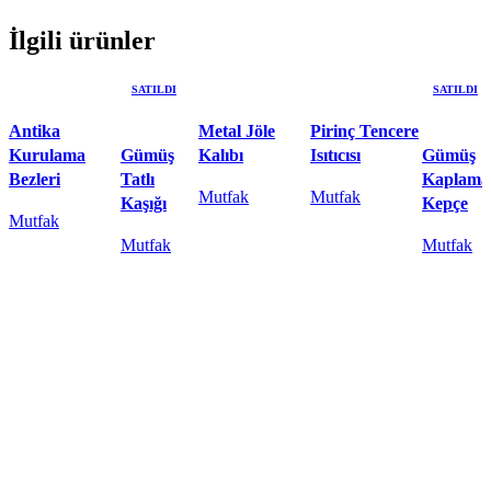
İlgili ürünler
SATILDI
SATILDI
Antika
Metal Jöle
Pirinç Tencere
Kurulama
Gümüş
Kalıbı
Isıtıcısı
Gümüş
Bezleri
Tatlı
Kaplama
Mutfak
Mutfak
Kaşığı
Kepçe
Mutfak
SEPETE EKLE
SEPETE EKLE
Mutfak
Mutfak
SEPETE EKLE
İNCELE
SEÇENE