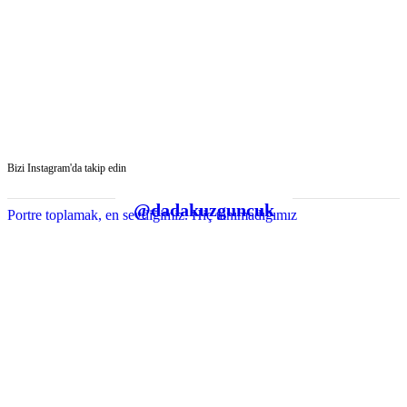
Bizi Instagram'da takip edin
@dadakuzguncuk
Portre toplamak, en sevdiğimiz. Hiç tanımadığımız