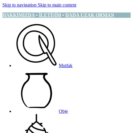
Skip to navigation
Skip to main content
HAKKIMIZDA
•
İLETİŞİM
•
DADA UZAK ORMAN
Mutfak
Obje