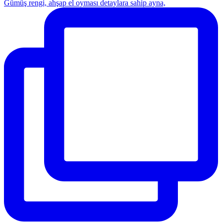
Gümüş rengi, ahşap el oyması detaylara sahip ayna,