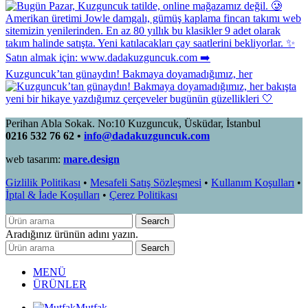
Kuzguncuk’tan günaydın! Bakmaya doyamadığımız, her
Perihan Abla Sokak. No:10 Kuzguncuk, Üsküdar, İstanbul
0216 532 76 62 •
info@dadakuzguncuk.com
web tasarım:
mare.design
Gizlilik Politikası
•
Mesafeli Satış Sözleşmesi
•
Kullanım Koşulları
•
İptal & İade Koşulları
•
Çerez Politikası
Search
Aradığınız ürünün adını yazın.
Search
MENÜ
ÜRÜNLER
Mutfak