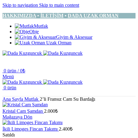
Skip to navigation
Skip to main content
HAKKIMIZDA
•
İLETİŞİM
•
DADA UZAK ORMAN
Mutfak
Obje
Giyim & Aksesuar
Uzak Orman
0
ürün
/
0
₺
Menü
0
ürün
Ana Sayfa
Mutfak
2’li Fransız Cam Su Bardağı
Kristal Cam Şamdan
2.000
₺
Mağazaya Dön
İkili Limoges Fincan Takımı
2.400
₺
Satıldı