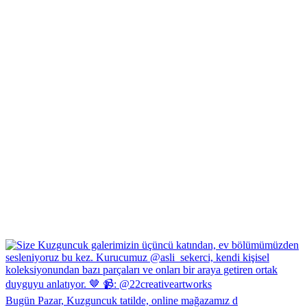
Bugün Pazar, Kuzguncuk tatilde, online mağazamız d