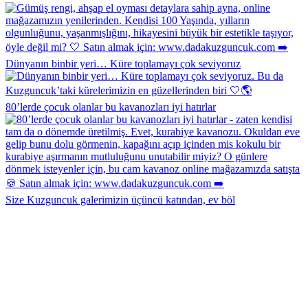
Dünyanın binbir yeri… Küre toplamayı çok seviyoruz
80’lerde çocuk olanlar bu kavanozları iyi hatırlar
Size Kuzguncuk galerimizin üçüncü katından, ev böl