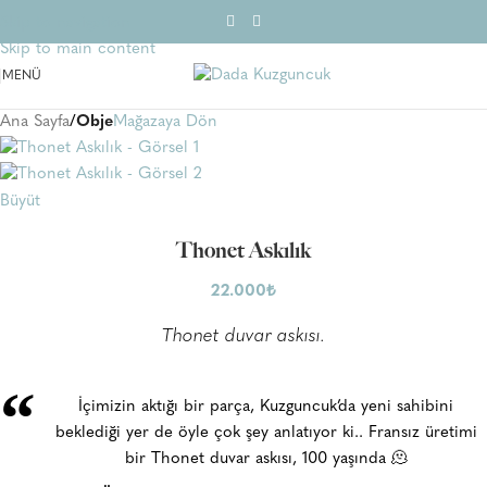
Skip to navigation
Skip to main content
MENÜ
Ana Sayfa
Obje
Mağazaya Dön
Büyüt
Thonet Askılık
22.000
₺
Thonet duvar askısı.
“
İçimizin aktığı bir parça, Kuzguncuk’da yeni sahibini
beklediği yer de öyle çok şey anlatıyor ki.. Fransız üretimi
bir Thonet duvar askısı, 100 yaşında 🫠