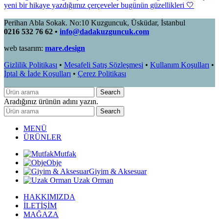
Perihan Abla Sokak. No:10 Kuzguncuk, Üsküdar, İstanbul
0216 532 76 62 •
info@dadakuzguncuk.com
web tasarım:
mare.design
Gizlilik Politikası
•
Mesafeli Satış Sözleşmesi
•
Kullanım Koşulları
•
İptal & İade Koşulları
•
Çerez Politikası
Search
Aradığınız ürünün adını yazın.
Search
MENÜ
ÜRÜNLER
Mutfak
Obje
Giyim & Aksesuar
Uzak Orman
HAKKIMIZDA
İLETİŞİM
MAĞAZA