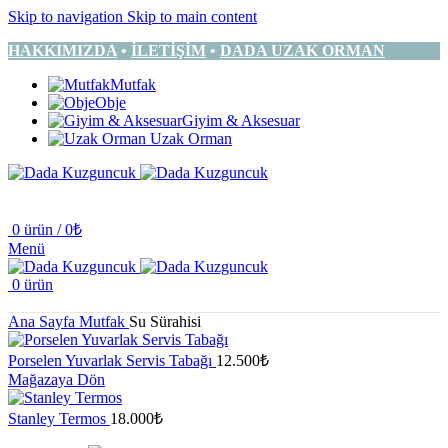
Skip to navigation
Skip to main content
HAKKIMIZDA
•
İLETİŞİM
•
DADA UZAK ORMAN
Mutfak
Obje
Giyim & Aksesuar
Uzak Orman
0
ürün
/
0
₺
Menü
0
ürün
Ana Sayfa
Mutfak
Su Sürahisi
Porselen Yuvarlak Servis Tabağı
12.500
₺
Mağazaya Dön
Stanley Termos
18.000
₺