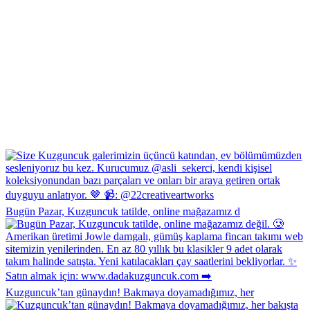
Bugün Pazar, Kuzguncuk tatilde, online mağazamız d
Kuzguncuk’tan günaydın! Bakmaya doyamadığımız, her