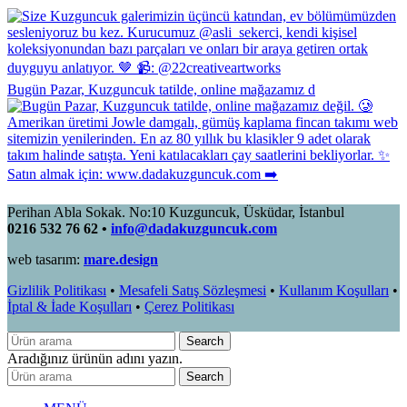
Bugün Pazar, Kuzguncuk tatilde, online mağazamız d
Perihan Abla Sokak. No:10 Kuzguncuk, Üsküdar, İstanbul
0216 532 76 62 •
info@dadakuzguncuk.com
web tasarım:
mare.design
Gizlilik Politikası
•
Mesafeli Satış Sözleşmesi
•
Kullanım Koşulları
•
İptal & İade Koşulları
•
Çerez Politikası
Search
Aradığınız ürünün adını yazın.
Search