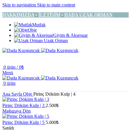
Skip to navigation
Skip to main content
HAKKIMIZDA
•
İLETİŞİM
•
DADA UZAK ORMAN
Mutfak
Obje
Giyim & Aksesuar
Uzak Orman
0
ürün
/
0
₺
Menü
0
ürün
Ana Sayfa
Obje
Pirinç Döküm Kulp | 4
Pirinç Döküm Kulp | 3
2.500
₺
Mağazaya Dön
Pirinç Döküm Kulp | 5
5.000
₺
Satıldı