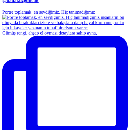
@dadakuzguncuk
Portre toplamak, en sevdiğimiz. Hiç tanımadığımız
Gümüş rengi, ahşap el oyması detaylara sahip ayna,