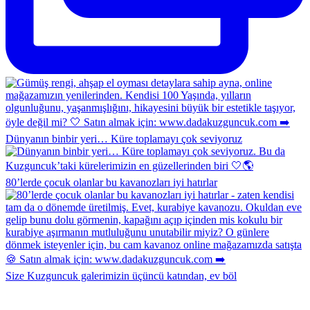
Dünyanın binbir yeri… Küre toplamayı çok seviyoruz
80’lerde çocuk olanlar bu kavanozları iyi hatırlar
Size Kuzguncuk galerimizin üçüncü katından, ev böl