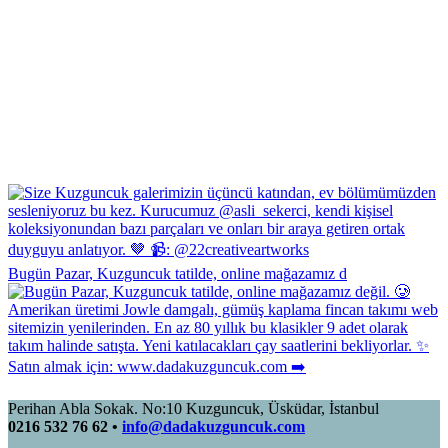
Bugün Pazar, Kuzguncuk tatilde, online mağazamız d
Perihan Abla Sokak. No:10 Kuzguncuk, Üsküdar, İstanbul
0216 532 76 62 •
info@dadakuzguncuk.com