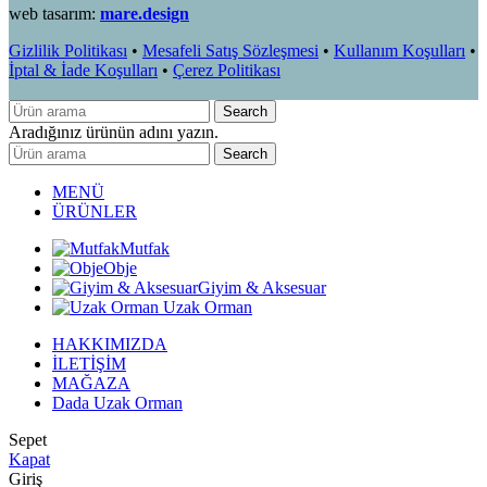
web tasarım:
mare.design
Gizlilik Politikası
•
Mesafeli Satış Sözleşmesi
•
Kullanım Koşulları
•
İptal & İade Koşulları
•
Çerez Politikası
Search
Aradığınız ürünün adını yazın.
Search
MENÜ
ÜRÜNLER
Mutfak
Obje
Giyim & Aksesuar
Uzak Orman
HAKKIMIZDA
İLETİŞİM
MAĞAZA
Dada Uzak Orman
Sepet
Kapat
Giriş