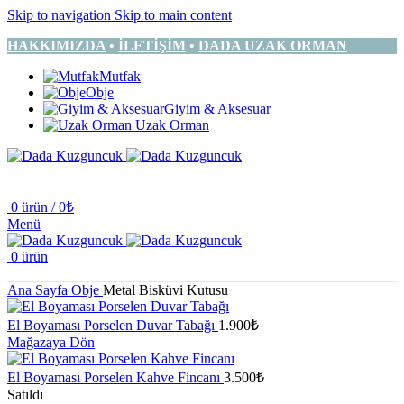
Skip to navigation
Skip to main content
HAKKIMIZDA
•
İLETİŞİM
•
DADA UZAK ORMAN
Mutfak
Obje
Giyim & Aksesuar
Uzak Orman
0
ürün
/
0
₺
Menü
0
ürün
Ana Sayfa
Obje
Metal Bisküvi Kutusu
El Boyaması Porselen Duvar Tabağı
1.900
₺
Mağazaya Dön
El Boyaması Porselen Kahve Fincanı
3.500
₺
Satıldı