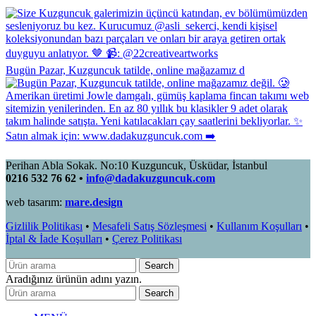
Bugün Pazar, Kuzguncuk tatilde, online mağazamız d
Perihan Abla Sokak. No:10 Kuzguncuk, Üsküdar, İstanbul
0216 532 76 62 •
info@dadakuzguncuk.com
web tasarım:
mare.design
Gizlilik Politikası
•
Mesafeli Satış Sözleşmesi
•
Kullanım Koşulları
•
İptal & İade Koşulları
•
Çerez Politikası
Search
Aradığınız ürünün adını yazın.
Search