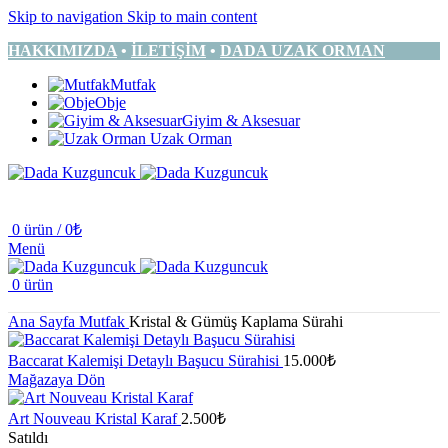
Skip to navigation
Skip to main content
HAKKIMIZDA
•
İLETİŞİM
•
DADA UZAK ORMAN
Mutfak
Obje
Giyim & Aksesuar
Uzak Orman
0
ürün
/
0
₺
Menü
0
ürün
Ana Sayfa
Mutfak
Kristal & Gümüş Kaplama Sürahi
Baccarat Kalemişi Detaylı Başucu Sürahisi
15.000
₺
Mağazaya Dön
Art Nouveau Kristal Karaf
2.500
₺
Satıldı