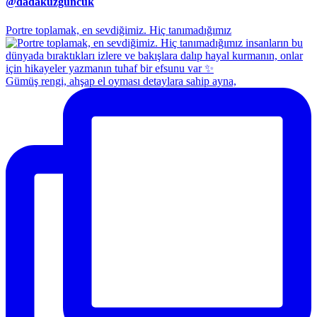
@dadakuzguncuk
Portre toplamak, en sevdiğimiz. Hiç tanımadığımız
Gümüş rengi, ahşap el oyması detaylara sahip ayna,