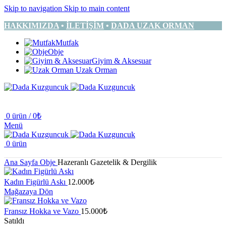
Skip to navigation
Skip to main content
HAKKIMIZDA
•
İLETİŞİM
•
DADA UZAK ORMAN
Mutfak
Obje
Giyim & Aksesuar
Uzak Orman
0
ürün
/
0
₺
Menü
0
ürün
Ana Sayfa
Obje
Hazeranlı Gazetelik & Dergilik
Kadın Figürlü Askı
12.000
₺
Mağazaya Dön
Fransız Hokka ve Vazo
15.000
₺
Satıldı