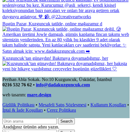
Bugün Pazar, Kuzguncuk tatilde, online mağazamız d
Kuzguncuk’tan günaydın! Bakmaya doyamadığımız, her
Perihan Abla Sokak. No:10 Kuzguncuk, Üsküdar, İstanbul
0216 532 76 62 •
info@dadakuzguncuk.com
web tasarım:
mare.design
Gizlilik Politikası
•
Mesafeli Satış Sözleşmesi
•
Kullanım Koşulları
•
İptal & İade Koşulları
•
Çerez Politikası
Search
Aradığınız ürünün adını yazın.