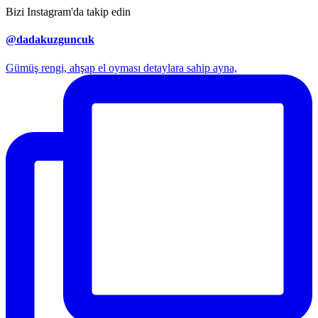
Bizi Instagram'da takip edin
@dadakuzguncuk
Gümüş rengi, ahşap el oyması detaylara sahip ayna,