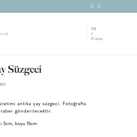
0
₺
/
0
ürün
 Süzgeci
eci.
 üretimi antika çay süzgeci. Fotoğrafta
eraber gönderilecektir.
zı 5cm, boyu 15cm