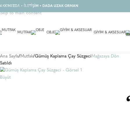
Skip to navigation
AKKIMIZDA
•
İLETİŞİM
•
DADA UZAK ORMAN
Skip to main content
MUTFAK
OBJE
GIYIM & AKSESUAR
Ana Sayfa
Mutfak
Gümüş Kaplama Çay Süzgeci
Mağazaya Dön
Satıldı
Büyüt