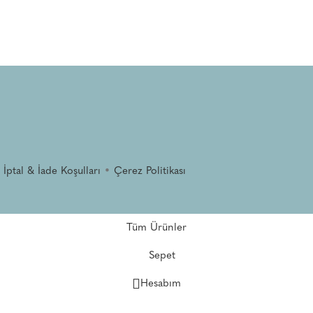
•
İptal & İade Koşulları
•
Çerez Politikası
Tüm Ürünler
Sepet
Hesabım