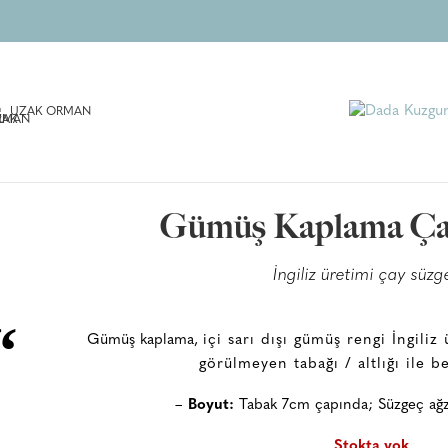
UZAK ORMAN
Gümüş Kaplama Çay
İngiliz üretimi çay süzg
“
Gümüş kaplama,
içi sarı dışı gümüş rengi İngiliz
görülmeyen tabağı / altlığı ile b
–
Boyut:
Tabak 7cm çapında; Süzgeç ağ
Stokta yok