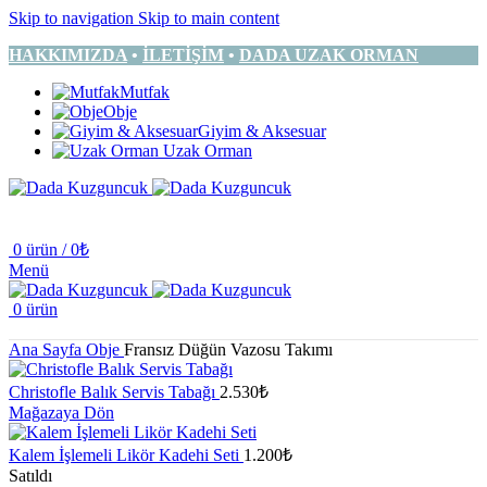
Skip to navigation
Skip to main content
HAKKIMIZDA
•
İLETİŞİM
•
DADA UZAK ORMAN
Mutfak
Obje
Giyim & Aksesuar
Uzak Orman
0
ürün
/
0
₺
Menü
0
ürün
Ana Sayfa
Obje
Fransız Düğün Vazosu Takımı
Christofle Balık Servis Tabağı
2.530
₺
Mağazaya Dön
Kalem İşlemeli Likör Kadehi Seti
1.200
₺
Satıldı