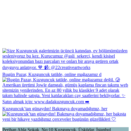
Bugün Pazar, Kuzguncuk tatilde, online mağazamız d
Kuzguncuk’tan günaydın! Bakmaya doyamadığımız, her
Perihan Abla Sokak. No:10 Kuzguncuk, Üsküdar, İstanbul