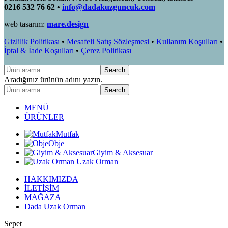
0216 532 76 62 •
info@dadakuzguncuk.com
web tasarım:
mare.design
Gizlilik Politikası
•
Mesafeli Satış Sözleşmesi
•
Kullanım Koşulları
•
İptal & İade Koşulları
•
Çerez Politikası
Search
Aradığınız ürünün adını yazın.
Search
MENÜ
ÜRÜNLER
Mutfak
Obje
Giyim & Aksesuar
Uzak Orman
HAKKIMIZDA
İLETİŞİM
MAĞAZA
Dada Uzak Orman
Sepet