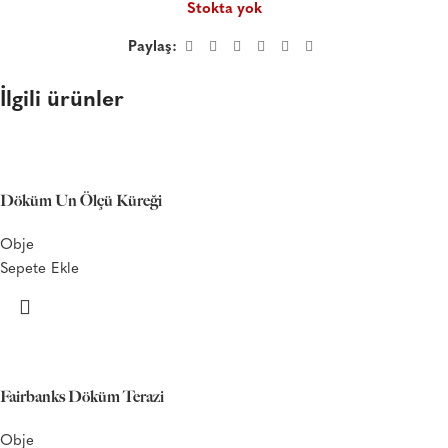
Stokta yok
Paylaş:
İlgili ürünler
Döküm Un Ölçü Küreği
Obje
Sepete Ekle
Fairbanks Döküm Terazi
Obje