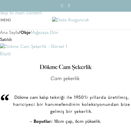
Skip to navigation
Skip to main content
MENÜ
Ana Sayfa
Obje
Mağazaya Dön
Satıldı
Büyüt
Dökme Cam Şekerlik
Cam şekerlik.
“
Dökme cam kalıp
tekniği ile 1950’li yıllarda üretilmiş,
hariciyeci bir hanımefendinin koleksiyonundan bize
gelmiş bir şekerlik.
–
Boyutlar:
18cm çap, 6cm yükselik.