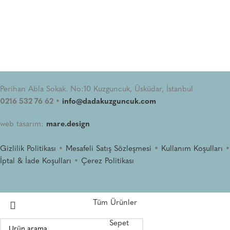
Perihan Abla Sokak. No:10 Kuzguncuk, Üsküdar, İstanbul
0216 532 76 62 •
info@dadakuzguncuk.com
web tasarım:
mare.design
Gizlilik Politikası
•
Mesafeli Satış Sözleşmesi
•
Kullanım Koşulları
•
İptal & İade Koşulları
•
Çerez Politikası
Tüm Ürünler
Sepet