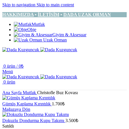
Skip to navigation
Skip to main content
HAKKIMIZDA
•
İLETİŞİM
•
DADA UZAK ORMAN
Mutfak
Obje
Giyim & Aksesuar
Uzak Orman
0
ürün
/
0
₺
Menü
0
ürün
Ana Sayfa
Mutfak
Christofle Buz Kovası
Gümüş Kaplama Kırıntılık
1.700
₺
Mağazaya Dön
Dokuzlu Dondurma Kupu Takımı
3.500
₺
Satıldı