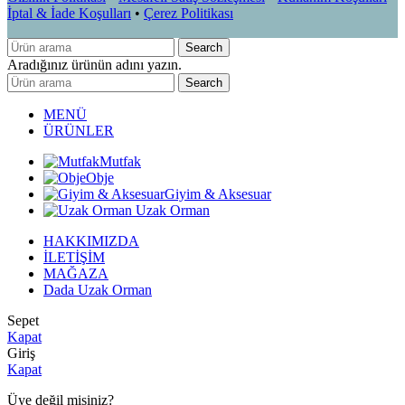
İptal & İade Koşulları
•
Çerez Politikası
Search
Aradığınız ürünün adını yazın.
Search
MENÜ
ÜRÜNLER
Mutfak
Obje
Giyim & Aksesuar
Uzak Orman
HAKKIMIZDA
İLETİŞİM
MAĞAZA
Dada Uzak Orman
Sepet
Kapat
Giriş
Kapat
Üye değil misiniz?