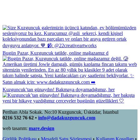
Bugün Pazar, Kuzguncuk tatilde, online mağazamız d
Kuzguncuk’tan günaydın! Bakmaya doyamadığımız, her
Perihan Abla Sokak. No:10 Kuzguncuk, Üsküdar, İstanbul
0216 532 76 62 •
info@dadakuzguncuk.com
web tasarım:
mare.design
Gizlilik Politikası
•
Mesafeli Satış Sözleşmesi
•
Kullanım Koşulları
•