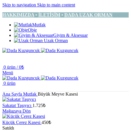
Skip to navigation
Skip to main content
HAKKIMIZDA
•
İLETİŞİM
•
DADA UZAK ORMAN
Mutfak
Obje
Giyim & Aksesuar
Uzak Orman
0
ürün
/
0
₺
Menü
0
ürün
Ana Sayfa
Mutfak
Büyük Meyve Kasesi
Sakatat Taşıyıcı
1.725
₺
Mağazaya Dön
Küçük Çerez Kasesi
450
₺
Satıldı