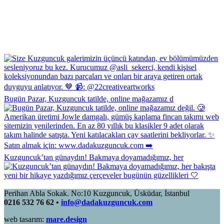
Bugün Pazar, Kuzguncuk tatilde, online mağazamız d
Kuzguncuk’tan günaydın! Bakmaya doyamadığımız, her
Perihan Abla Sokak. No:10 Kuzguncuk, Üsküdar, İstanbul
0216 532 76 62 •
info@dadakuzguncuk.com
web tasarım:
mare.design