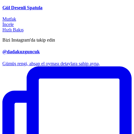
Gül Desenli Spatula
Mutfak
İncele
Hızlı Bakış
Bizi Instagram'da takip edin
@dadakuzguncuk
Gümüş rengi, ahşap el oyması detaylara sahip ayna,