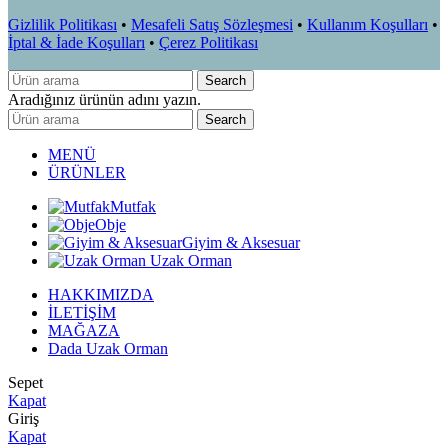
Gizlilik Politikası
•
Mesafeli Satış Sözleşmesi
•
Kullanım Koşulları
•
İptal & İade Koşulları
•
Çerez Politikası
Search
Aradığınız ürünün adını yazın.
Search
MENÜ
ÜRÜNLER
Mutfak
Obje
Giyim & Aksesuar
Uzak Orman
HAKKIMIZDA
İLETİŞİM
MAĞAZA
Dada Uzak Orman
Sepet
Kapat
Giriş
Kapat