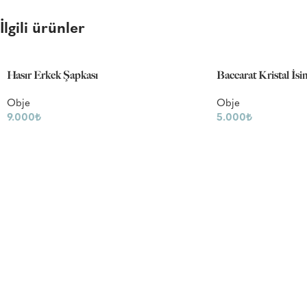
İlgili ürünler
Hasır Erkek Şapkası
Baccarat Kristal İsi
Obje
Obje
9.000
₺
5.000
₺