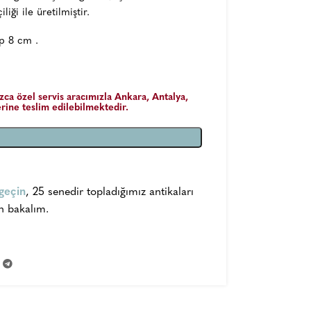
iği ile üretilmiştir.
p 8 cm .
zca özel servis aracımızla Ankara, Antalya,
lerine teslim edilebilmektedir.
 geçin
, 25 senedir topladığımız antikaları
n bakalım.