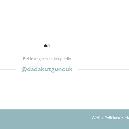
Bizi Instagram'da takip edin
@dadakuzguncuk
Gizlilik Politikası
•
Me