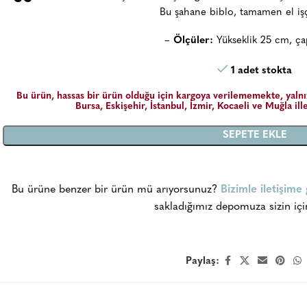
“
Bu şahane biblo, tamamen el işçil
–
Ölçüler:
Yükseklik 25 cm, ça
1 adet stokta
Bu ürün, hassas bir ürün olduğu için kargoya verilememekte, yalnı
Bursa, Eskişehir, İstanbul, İzmir, Kocaeli ve Muğla il
SEPETE EKLE
Bu ürüne benzer bir ürün mü arıyorsunuz?
Bizimle iletişime
sakladığımız depomuza sizin içi
Paylaş: