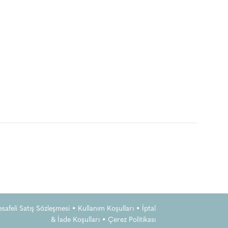
Christofle Tutac
Obje
safeli Satış Sözleşmesi
•
Kullanım Koşulları
•
İptal
& İade Koşulları
•
Çerez Politikası