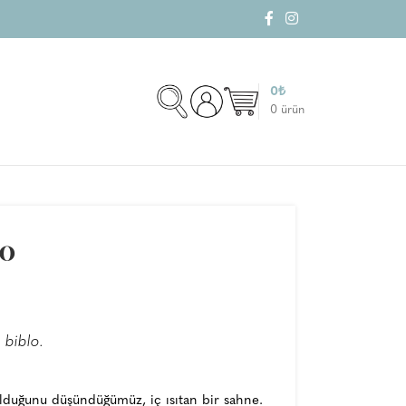
0
₺
0
ürün
lo
 biblo.
olduğunu düşündüğümüz, iç ısıtan bir sahne.