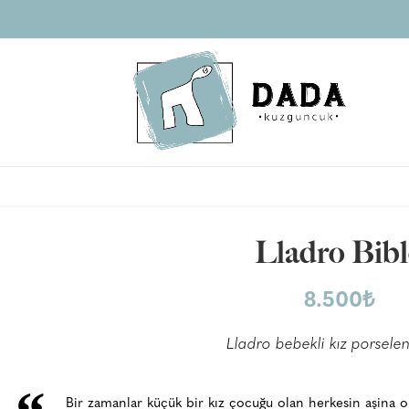
Lladro Bib
8.500
₺
Lladro bebekli kız porselen
Bir zamanlar küçük bir kız çocuğu olan herkesin aşina 