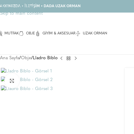
Skip to navigation
AKKIMIZDA
•
İLETİŞİM
•
DADA UZAK ORMAN
Skip to main content
MUTFAK
OBJE
GIYIM & AKSESUAR
UZAK ORMAN
Ana Sayfa
Obje
Lladro Biblo
Büyüt