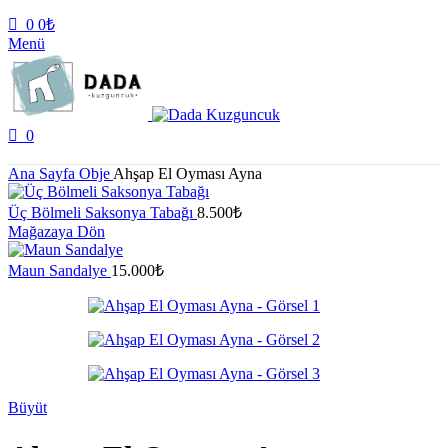
0
0
₺
Menü
0
Ana Sayfa
Obje
Ahşap El Oyması Ayna
Üç Bölmeli Saksonya Tabağı
8.500
₺
Mağazaya Dön
Maun Sandalye
15.000
₺
Büyüt