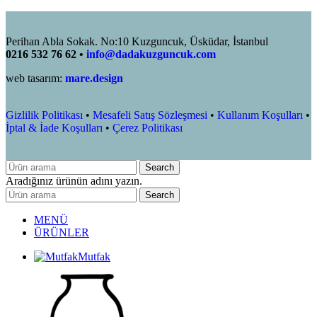
Perihan Abla Sokak. No:10 Kuzguncuk, Üsküdar, İstanbul
0216 532 76 62 •
info@dadakuzguncuk.com
web tasarım:
mare.design
Gizlilik Politikası
•
Mesafeli Satış Sözleşmesi
•
Kullanım Koşulları
•
İptal & İade Koşulları
•
Çerez Politikası
Search
Aradığınız ürünün adını yazın.
Search
MENÜ
ÜRÜNLER
Mutfak