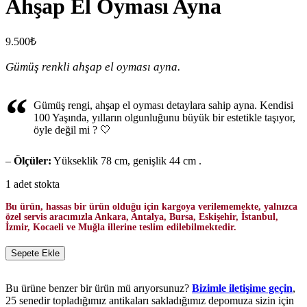
Ahşap El Oyması Ayna
9.500
₺
Gümüş renkli ahşap el oyması ayna.
“
Gümüş rengi, ahşap el oyması detaylara sahip ayna. Kendisi
100 Yaşında, yılların olgunluğunu büyük bir estetikle taşıyor,
öyle değil mi ? 🤍
–
Ölçüler:
Yükseklik 78 cm, genişlik 44 cm .
1 adet stokta
Bu ürün, hassas bir ürün olduğu için kargoya verilememekte, yalnızca
özel servis aracımızla Ankara, Antalya, Bursa, Eskişehir, İstanbul,
İzmir, Kocaeli ve Muğla illerine teslim edilebilmektedir.
Sepete Ekle
Bu ürüne benzer bir ürün mü arıyorsunuz?
Bizimle iletişime geçin
,
25 senedir topladığımız antikaları sakladığımız depomuza sizin için