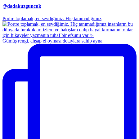
@dadakuzguncuk
Portre toplamak, en sevdiğimiz. Hiç tanımadığımız
Gümüş rengi, ahşap el oyması detaylara sahip ayna,