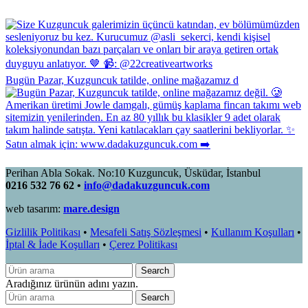
Bugün Pazar, Kuzguncuk tatilde, online mağazamız d
Perihan Abla Sokak. No:10 Kuzguncuk, Üsküdar, İstanbul
0216 532 76 62 •
info@dadakuzguncuk.com
web tasarım:
mare.design
Gizlilik Politikası
•
Mesafeli Satış Sözleşmesi
•
Kullanım Koşulları
•
İptal & İade Koşulları
•
Çerez Politikası
Search
Aradığınız ürünün adını yazın.
Search