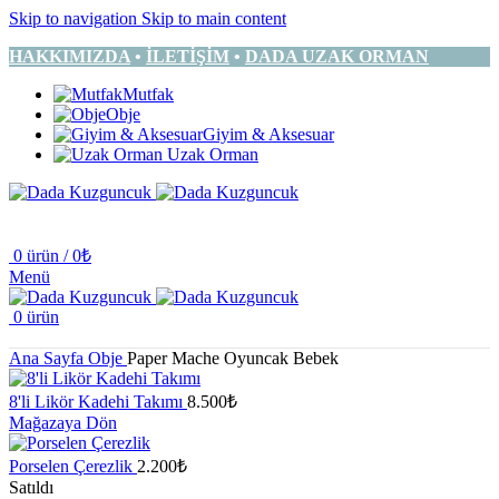
Skip to navigation
Skip to main content
HAKKIMIZDA
•
İLETİŞİM
•
DADA UZAK ORMAN
Mutfak
Obje
Giyim & Aksesuar
Uzak Orman
0
ürün
/
0
₺
Menü
0
ürün
Ana Sayfa
Obje
Paper Mache Oyuncak Bebek
8'li Likör Kadehi Takımı
8.500
₺
Mağazaya Dön
Porselen Çerezlik
2.200
₺
Satıldı