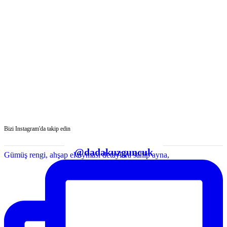
Bizi Instagram'da takip edin
@dadakuzguncuk
Gümüş rengi, ahşap el oyması detaylara sahip ayna,