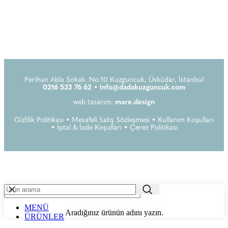
Perihan Abla Sokak. No:10 Kuzguncuk, Üsküdar, İstanbul
0216 532 76 62 •
info@dadakuzguncuk.com
web tasarım:
mare.design
Gizlilik Politikası
•
Mesafeli Satış Sözleşmesi
•
Kullanım Koşulları
•
İptal & İade Koşulları
•
Çerez Politikası
MENÜ
Aradığınız ürünün adını yazın.
ÜRÜNLER