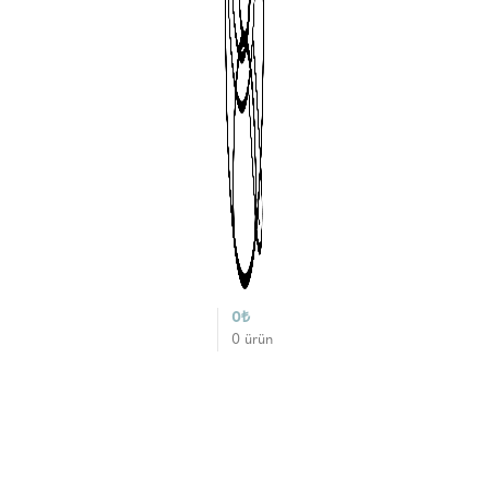
0
₺
0
ürün