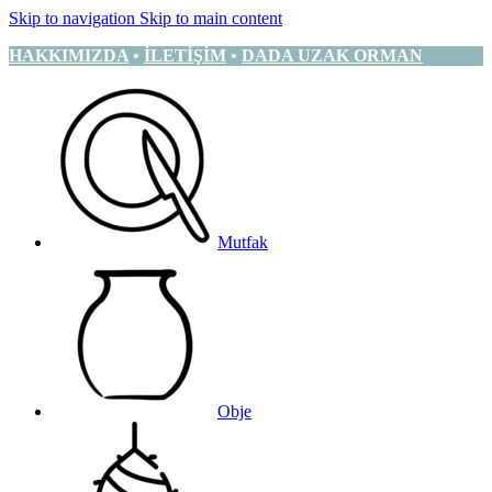
Skip to navigation
Skip to main content
HAKKIMIZDA
•
İLETİŞİM
•
DADA UZAK ORMAN
Mutfak
Obje