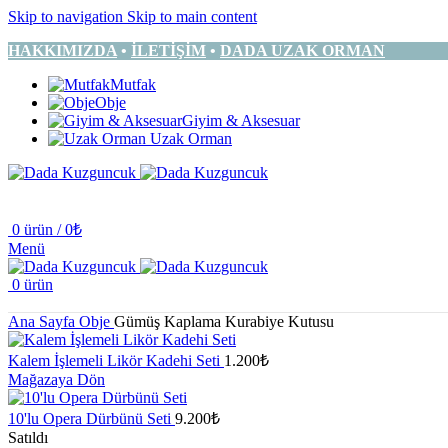
Skip to navigation
Skip to main content
HAKKIMIZDA
•
İLETİŞİM
•
DADA UZAK ORMAN
Mutfak
Obje
Giyim & Aksesuar
Uzak Orman
0
ürün
/
0
₺
Menü
0
ürün
Ana Sayfa
Obje
Gümüş Kaplama Kurabiye Kutusu
Kalem İşlemeli Likör Kadehi Seti
1.200
₺
Mağazaya Dön
10'lu Opera Dürbünü Seti
9.200
₺
Satıldı