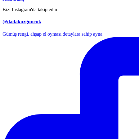
Bizi Instagram'da takip edin
@dadakuzguncuk
Gümüş rengi, ahşap el oyması detaylara sahip ayna,