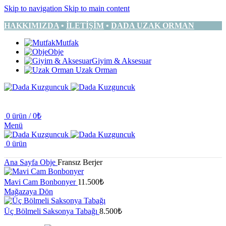
Skip to navigation
Skip to main content
HAKKIMIZDA
•
İLETİŞİM
•
DADA UZAK ORMAN
Mutfak
Obje
Giyim & Aksesuar
Uzak Orman
0
ürün
/
0
₺
Menü
0
ürün
Ana Sayfa
Obje
Fransız Berjer
Mavi Cam Bonbonyer
11.500
₺
Mağazaya Dön
Üç Bölmeli Saksonya Tabağı
8.500
₺