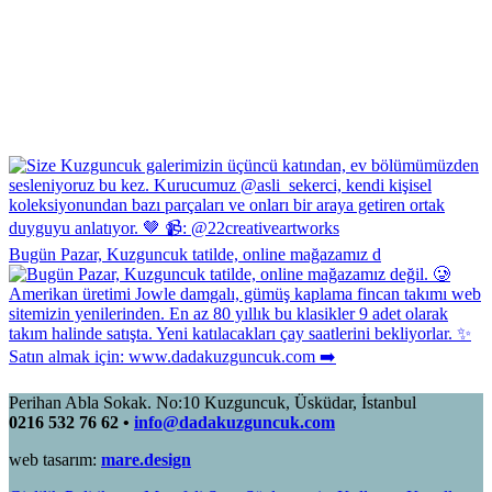
Bugün Pazar, Kuzguncuk tatilde, online mağazamız d
Perihan Abla Sokak. No:10 Kuzguncuk, Üsküdar, İstanbul
0216 532 76 62 •
info@dadakuzguncuk.com
web tasarım:
mare.design