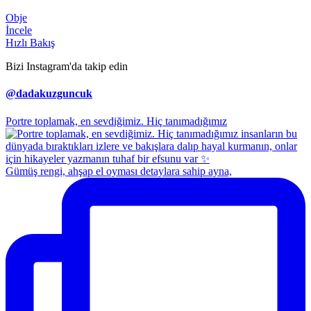
Obje
İncele
Hızlı Bakış
Bizi Instagram'da takip edin
@dadakuzguncuk
Portre toplamak, en sevdiğimiz. Hiç tanımadığımız
Gümüş rengi, ahşap el oyması detaylara sahip ayna,