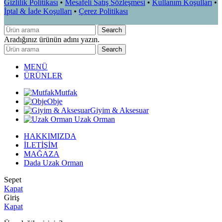
Gizlilik Politikası
•
Mesafeli Satış Sözleşmesi
•
Kullanım Koşulları
•
İptal & İade Koşulları
•
Çerez Politikası
Search
Aradığınız ürünün adını yazın.
Search
MENÜ
ÜRÜNLER
Mutfak
Obje
Giyim & Aksesuar
Uzak Orman
HAKKIMIZDA
İLETİŞİM
MAĞAZA
Dada Uzak Orman
Sepet
Kapat
Giriş
Kapat