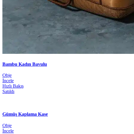
Bambu Kadın Bavulu
Obje
İncele
Hızlı Bakış
Satıldı
Gümüş Kaplama Kase
Obje
İncele