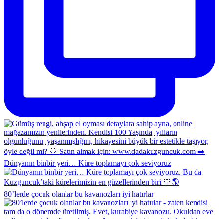
Dünyanın binbir yeri… Küre toplamayı çok seviyoruz
80’lerde çocuk olanlar bu kavanozları iyi hatırlar