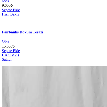
Obje
9.000
₺
Sepete Ekle
Hızlı Bakış
Fairbanks Döküm Terazi
Obje
15.000
₺
Sepete Ekle
Hızlı Bakış
Satıldı