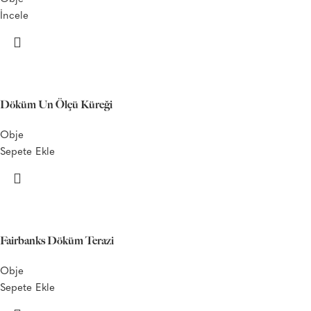
İncele
Döküm Un Ölçü Küreği
Obje
Sepete Ekle
Fairbanks Döküm Terazi
Obje
Sepete Ekle