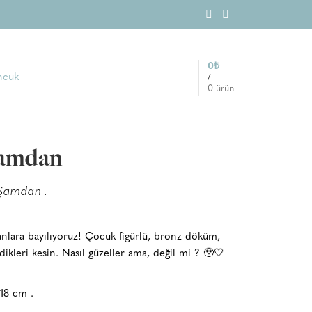
0
₺
/
0
ürün
Şamdan
 Şamdan .
nlara bayılıyoruz! Çocuk figürlü, bronz döküm,
dikleri kesin. Nasıl güzeller ama, değil mi ? 🥹🤍
18 cm .