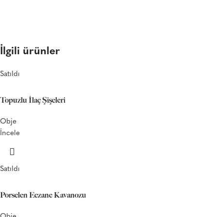
İlgili ürünler
Satıldı
Topuzlu İlaç Şişeleri
Obje
İncele
Satıldı
Porselen Eczane Kavanozu
Obje