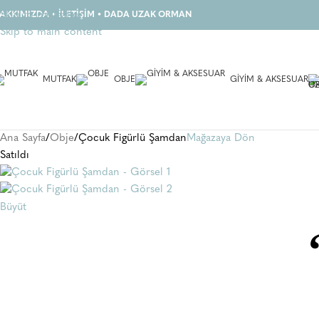
Skip to navigation
AKKIMIZDA
•
İLETİŞİM
•
DADA UZAK ORMAN
Skip to main content
MUTFAK
OBJE
GIYIM & AKSESUAR
Ana Sayfa
Obje
Çocuk Figürlü Şamdan
Mağazaya Dön
Satıldı
Büyüt